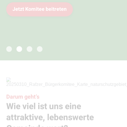
Jetzt Komitee beitreten
Jetzt Komitee beitreten
Jetzt Komitee beitreten
Darum geht’s
Wie viel ist uns eine
attraktive, lebenswerte