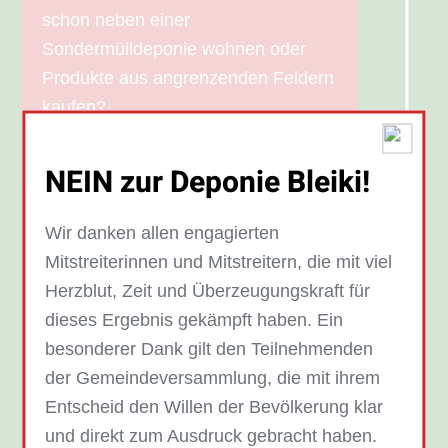
schon neben einer
Sondermülldeponie wohnen oder
Produkte aus angrenzenden Feldern
kaufen?
NEIN zur Deponie Bleiki!
Keinen Giftmüll in der
Wir danken allen engagierten
Nachbarschaft abladen
Mitstreiterinnen und Mitstreitern, die mit viel
Die geplante Deponie soll für die
Herzblut, Zeit und Überzeugungskraft für
Lagerung von Sondermüll genutzt
dieses Ergebnis gekämpft haben. Ein
werden. Das gefährdet nicht nur
besonderer Dank gilt den Teilnehmenden
unsere Gesundheit, sondern auch
der Gemeindeversammlung, die mit ihrem
die Natur. Der Landbach würde
Entscheid den Willen der Bevölkerung klar
direkt an einer Giftmülldeponie
und direkt zum Ausdruck gebracht haben.