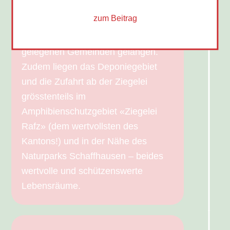
vorbeifliessen, was bei Starkregen
zum Beitrag
oder Unfällen dazu führen könnte,
dass Giftstoffe in die bachabwärts
gelegenen Gemeinden gelangen.
Zudem liegen das Deponiegebiet
und die Zufahrt ab der Ziegelei
grösstenteils im
Amphibienschutzgebiet «Ziegelei
Rafz» (dem wertvollsten des
Kantons!) und in der Nähe des
Naturparks Schaffhausen – beides
wertvolle und schützenswerte
Lebensräume.