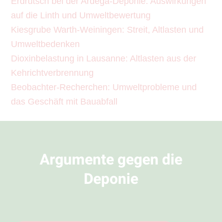
Erdrutsch bei der Ardega-Deponie: Auswirkungen
auf die Linth und Umweltbewertung
Kiesgrube Warth-Weiningen: Streit, Altlasten und
Umweltbedenken
Dioxinbelastung in Lausanne: Altlasten aus der
Kehrichtverbrennung
Beobachter-Recherchen: Umweltprobleme und
das Geschäft mit Bauabfall
Argumente gegen die
Deponie